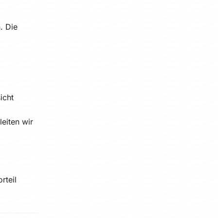
. Die
icht
eiten wir
rteil