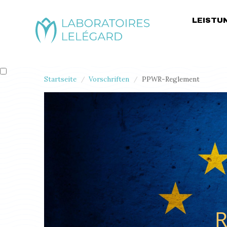
LEISTU
Startseite
Vorschriften
PPWR-Reglement
/
/