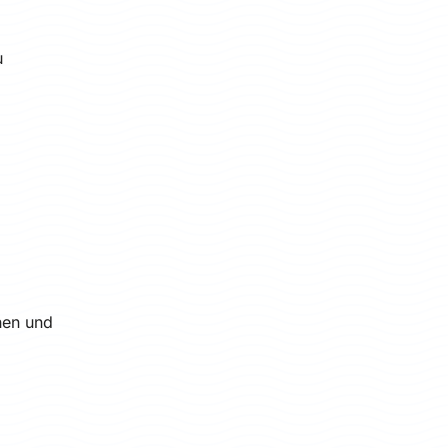
u
hen und