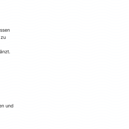
üssen
 zu
änzt.
en und