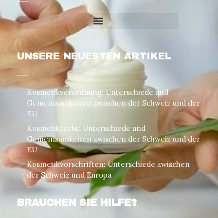
UNSERE NEUESTEN ARTIKEL
Kosmetikverordnung: Unterschiede und
Gemeinsamkeiten zwischen der Schweiz und der
EU
Kosmetikrecht: Unterschiede und
Gemeinsamkeiten zwischen der Schweiz und der
EU
Kosmetikvorschriften: Unterschiede zwischen
der Schweiz und Europa
BRAUCHEN SIE HILFE?
Italian (Schweiz)