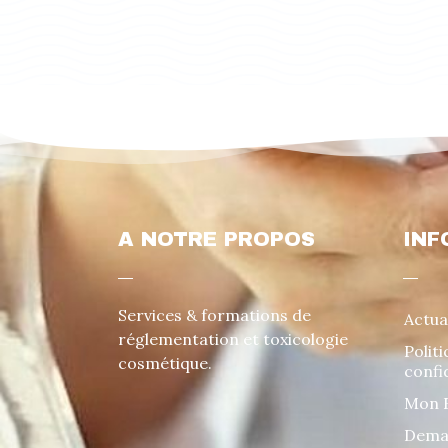
A NOTRE PROPOS
INF
Services & formations de
Actua
réglementation et toxicologie
Polit
Deutsch (Schweiz)
cosmétique.
confi
French (Schweiz)
Mon 
Deutsch
Deman