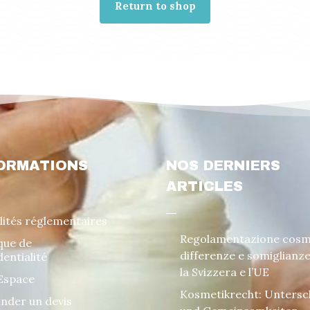
Return to shop
ORMATIONS
NOS DERNIERS
ARTICLES
lités réglementaires
Regolamentazione cosm
ique de
differenze e somiglianze
dentialité
la Svizzera e l’UE
Espace
Kosmetikrecht: Untersc
der un devis